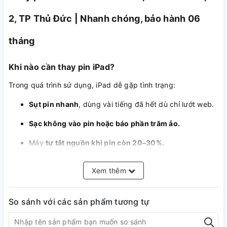
2, TP Thủ Đức | Nhanh chóng, bảo hành 06
tháng
Khi nào cần thay pin iPad?
Trong quá trình sử dụng, iPad dễ gặp tình trạng:
Sụt pin nhanh
, dùng vài tiếng đã hết dù chỉ lướt web.
Sạc không vào pin hoặc báo phần trăm ảo.
Máy
tự tắt nguồn khi pin còn 20–30%.
Pin phồng, gây hở viền màn hình – nguy cơ chèn ép
Xem thêm
linh kiện bên trong.
Đừng tiếp tục sử dụng khi pin iPad có dấu hiệu bất thường.
So sánh với các sản phẩm tương tự
Đến ngay A1368 để kiểm tra
miễn phí
và thay pin -
bảo
hành 06 tháng
.