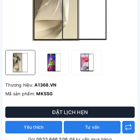
Thương hiệu:
A1368.VN
Mã sản phẩm:
MKSSG
ĐẶT LỊCH HẸN
Yêu thích
Tư vấn
Gọi
0933 666 506
để tư vấn mua hàng