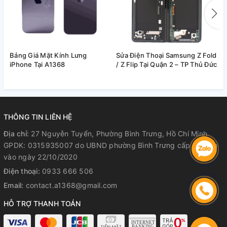
STT
Model
1
M10/M105 (lót)
2
M20/M205 (lót)
Bảng Giá Mặt Kính Lưng
Sửa Điện Thoại Samsung Z Fold
B
iPhone Tại A1368
/ Z Flip Tại Quận 2 – TP Thủ Đức
K
3
M30/M305 | M31 | M30s
A
4
M40/M405
5
M50/M505
THÔNG TIN LIÊN HỆ
6
M21
Địa chỉ:
27 Nguyễn Tuyển, Phường Bình Trưng, Hồ Chí Minh
GPDK: 0315935007 do UBND phường Bình Trưng cấp lần đầu
7
M31
vào ngày 22/10/2020
8
M51
Điện thoại:
0933 666 506
Email:
contact.a1368@gmail.com
9
M22
HỖ TRỢ THANH TOÁN
10
M32 / M325