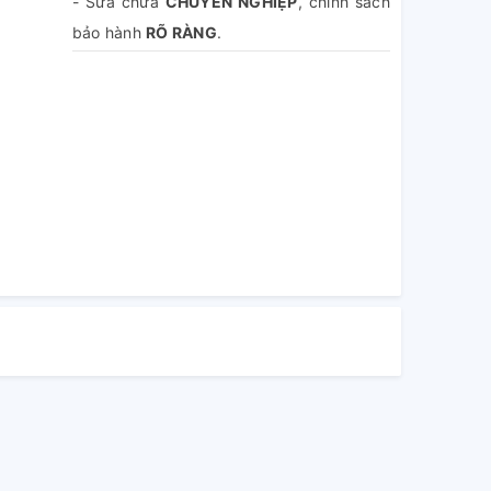
- Sửa chữa
CHUYÊN NGHIỆP
, chính sách
bảo hành
RÕ RÀNG
.
- Báo giá
MIỄN PHÍ
, không sửa không lấy
tiền.
- Hoàn tiền 100% phí dịch vụ nếu khách
hàng không hài lòng.
- Theo dõi
TRỰC TIẾP
quá trình sửa chữa.