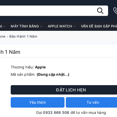
ẠI
MÁY TÍNH BẢNG
APPLE WATCH
VẤN ĐỀ BẠN GẶP PH
hone - Bảo Hành 1 Năm
nh 1 Năm
Thương hiệu:
Apple
Mã sản phẩm:
(Đang cập nhật...)
ĐẶT LỊCH HẸN
Yêu thích
Tư vấn
Gọi
0933 666 506
để tư vấn mua hàng