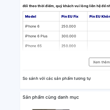
đổi theo thời điểm, quý khách vui lòng liên hệ để 
Model
Pin EU Fix
Pin EU Khôn
iPhone 6
250.000
iPhone 6 Plus
300.000
iPhone 6S
250.000
iPhone 6S Plus
300.000
Xem thê
iPhone 7
300.000
iPhone 7 Plus
350.000
So sánh với các sản phẩm tương tự
iPhone 8
300.000
iPhone 8 Plus
350.000
Sản phẩm cùng danh mục
iPhone X
400.000