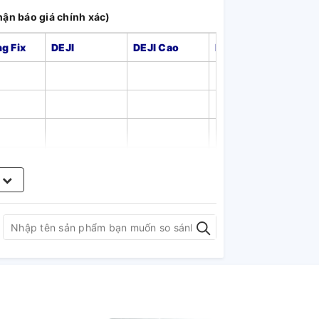
nhận báo giá chính xác)
g Fix
DEJI
DEJI Cao
Energizer
Pis
350
350
350
400
m
500.000
400
550.000
500
500.000
450
550.000
500
500.000
700.000
700.000
700