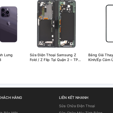
550.000
750.000
700.000
750
500.000
650.000
700.000
700
550.000
750.000
800.000
800
450.000
550.000
580.000
500
650.000
800.000
800.000
850
nh Lưng
Sửa Điện Thoại Samsung Z
Bảng Giá Thay
750.000
900.000
950.000
900
8
Fold / Z Flip Tại Quận 2 – TP
Kính/Ép Cảm Ứ
Thủ Đức
A1368
800.000
950.000
1.050.000
1.0
ne:
700.000
850.000
900.000
900
ử dụng
700.000
850.000
900.000
900
650.000
750.000
750
KHÁCH HÀNG
LIÊN KẾT NHANH
800.000
1.000.000
1.100.000
1.2
u
Sửa Chữa Điện Thoại
ch Bảo Mật
Sửa Chữa Máy Tính Bảng