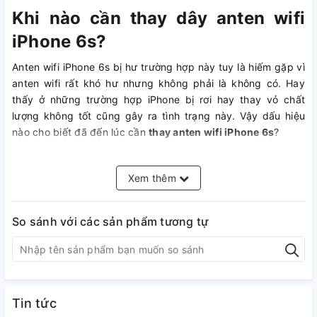
Khi nào cần thay dây anten wifi
iPhone 6s?
Anten wifi iPhone 6s bị hư trường hợp này tuy là hiếm gặp vì
anten wifi rất khó hư nhưng không phải là không có. Hay
thấy ở những trường hợp iPhone bị rơi hay thay vỏ chất
lượng không tốt cũng gây ra tình trạng này. Vậy dấu hiệu
nào cho biết đã đến lúc cần
thay anten wifi iPhone 6s
?
- Điện thoại iPhone không thể kết nối với thiết bị phát wifi
nếu ở xa moden.
Xem thêm
- Điện thoại iPhone bắt sóng wifi yếu, không thể kết nối
được nếu ở xa moden.
So sánh với các sản phẩm tương tự
Tuy nhiên, nếu iPhone 6s của bạn đứng sát modem mà báo
mật khẩu wifi không đúng hoặc không bật được wifi thì
trường hợp này là do lỗi ic wifi.
Tin tức
Nguyên nhân làm hư anten wifi