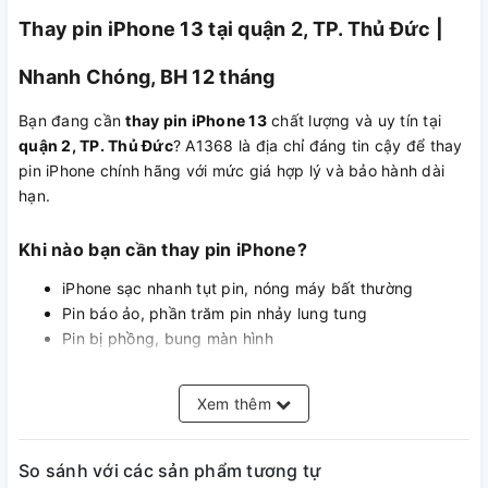
Thay pin iPhone 13 tại quận 2, TP. Thủ Đức |
Nhanh Chóng, BH 12 tháng
Bạn đang cần
thay pin iPhone 13
chất lượng và uy tín tại
quận 2, TP. Thủ Đức
? A1368 là địa chỉ đáng tin cậy để thay
pin iPhone chính hãng với mức giá hợp lý và bảo hành dài
hạn.
Khi nào bạn cần thay pin iPhone?
iPhone sạc nhanh tụt pin, nóng máy bất thường
Pin báo ảo, phần trăm pin nhảy lung tung
Pin bị phồng, bung màn hình
Máy sạc không vào hoặc báo “phụ kiện không được hỗ
trợ”
Xem thêm
Dùng nhanh hết pin dù chỉ mới thay gần đây (pin kém
chất lượng)
So sánh với các sản phẩm tương tự
Các loại pin đang thay thế tại A1368