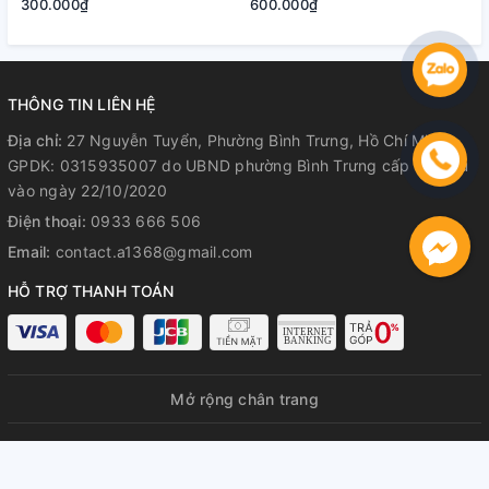
Quận 2, Tp. Thủ Đức | Bảo
Đức
300.000₫
600.000₫
2
Hành Rõ Ràng
THÔNG TIN LIÊN HỆ
Địa chỉ:
27 Nguyễn Tuyển, Phường Bình Trưng, Hồ Chí Minh
GPDK: 0315935007 do UBND phường Bình Trưng cấp lần đầu
vào ngày 22/10/2020
Điện thoại:
0933 666 506
Email:
contact.a1368@gmail.com
HỖ TRỢ THANH TOÁN
Mở rộng chân trang
© Bản quyền thuộc về
A1368 GPDKKD: 0315935007 do UBND