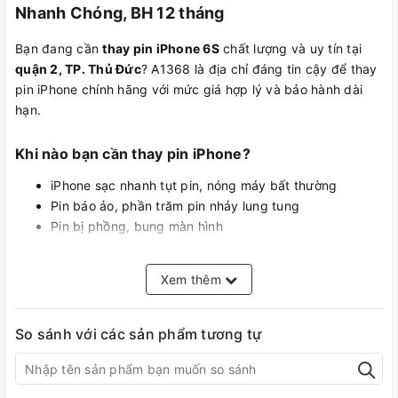
Nhanh Chóng, BH 12 tháng
Bạn đang cần
thay pin iPhone 6S
chất lượng và uy tín tại
quận 2, TP. Thủ Đức
? A1368 là địa chỉ đáng tin cậy để thay
pin iPhone chính hãng với mức giá hợp lý và bảo hành dài
hạn.
Khi nào bạn cần thay pin iPhone?
iPhone sạc nhanh tụt pin, nóng máy bất thường
Pin báo ảo, phần trăm pin nhảy lung tung
Pin bị phồng, bung màn hình
Máy sạc không vào hoặc báo “phụ kiện không được hỗ
trợ”
Xem thêm
Dùng nhanh hết pin dù chỉ mới thay gần đây (pin kém
chất lượng)
So sánh với các sản phẩm tương tự
Các loại pin đang thay thế tại A1368
Pin EU
Pin Pisen dung lượng chuẩn và dung lượng cao