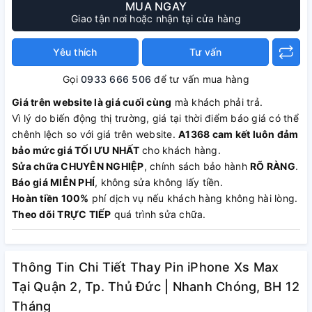
MUA NGAY
Giao tận nơi hoặc nhận tại cửa hàng
Yêu thích
Tư vấn
Gọi
0933 666 506
để tư vấn mua hàng
Giá trên website là giá cuối cùng
mà khách phải trả.
Vì lý do biến động thị trường, giá tại thời điểm báo giá có thể
chênh lệch so với giá trên website.
A1368 cam kết luôn đảm
bảo mức giá TỐI ƯU NHẤT
cho khách hàng.
Sửa chữa CHUYÊN NGHIỆP
, chính sách bảo hành
RÕ RÀNG
.
Báo giá MIỄN PHÍ
, không sửa không lấy tiền.
Hoàn tiền 100%
phí dịch vụ nếu khách hàng không hài lòng.
Theo dõi TRỰC TIẾP
quá trình sửa chữa.
Thông Tin Chi Tiết Thay Pin iPhone Xs Max
Tại Quận 2, Tp. Thủ Đức | Nhanh Chóng, BH 12
Tháng