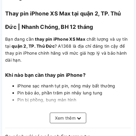
Thay pin iPhone XS Max tại quận 2, TP. Thủ
Đức | Nhanh Chóng, BH 12 tháng
Bạn đang cần
thay pin iPhone XS Max
chất lượng và uy tín
tại
quận 2, TP. Thủ Đức
? A1368 là địa chỉ đáng tin cậy để
thay pin iPhone chính hãng với mức giá hợp lý và bảo hành
dài hạn.
Khi nào bạn cần thay pin iPhone?
iPhone sạc nhanh tụt pin, nóng máy bất thường
Pin báo ảo, phần trăm pin nhảy lung tung
Pin bị phồng, bung màn hình
Máy sạc không vào hoặc báo “phụ kiện không được hỗ
trợ”
Xem thêm
Dùng nhanh hết pin dù chỉ mới thay gần đây (pin kém
chất lượng)