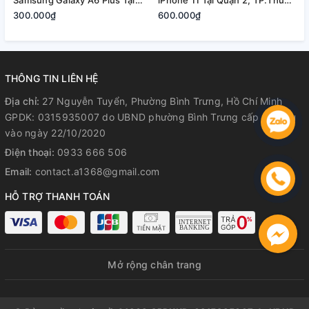
Samsung Galaxy A6 Plus Tại
iPhone 11 Tại Quận 2, TP.Thủ
Q
Quận 2, Tp. Thủ Đức | Bảo
Đức
300.000₫
600.000₫
2
Hành Rõ Ràng
THÔNG TIN LIÊN HỆ
Địa chỉ:
27 Nguyễn Tuyển, Phường Bình Trưng, Hồ Chí Minh
GPDK: 0315935007 do UBND phường Bình Trưng cấp lần đầu
vào ngày 22/10/2020
Điện thoại:
0933 666 506
Email:
contact.a1368@gmail.com
HỖ TRỢ THANH TOÁN
Mở rộng chân trang