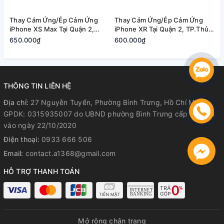
Thay Cảm Ứng/Ép Cảm Ứng
Thay Cảm Ứng/Ép Cảm Ứng
T
iPhone XS Max Tại Quận 2,
iPhone XR Tại Quận 2, TP.Thủ
i
TP.Thủ Đức
Đức
Đ
650.000₫
600.000₫
6
THÔNG TIN LIÊN HỆ
Địa chỉ:
27 Nguyễn Tuyển, Phường Bình Trưng, Hồ Chí Minh
GPDK: 0315935007 do UBND phường Bình Trưng cấp lần đầu
vào ngày 22/10/2020
Điện thoại:
0933 666 506
Email:
contact.a1368@gmail.com
HỖ TRỢ THANH TOÁN
Mở rộng chân trang