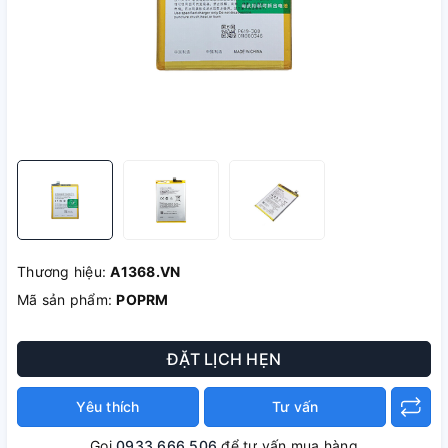
Thương hiệu:
A1368.VN
Mã sản phẩm:
POPRM
ĐẶT LỊCH HẸN
Yêu thích
Tư vấn
Gọi
0933 666 506
để tư vấn mua hàng