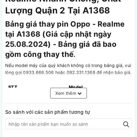
Lượng Quận 2 Tại A1368
Bảng giá thay pin Oppo - Realme
tại A1368 (Giá cập nhật ngày
25.08.2024) - Bảng giá đã bao
gồm công thay thế
.
Nếu model máy của quý khách không có trong bảng giá, vui
lòng gọi 0933.666.506 hoặc 092.331.1368 để nhận báo giá.
STT
Model
Xem thêm
1
Oppo F3
So sánh với các sản phẩm tương tự
2
Oppo F5
3
Oppo F9
4
Oppo F11