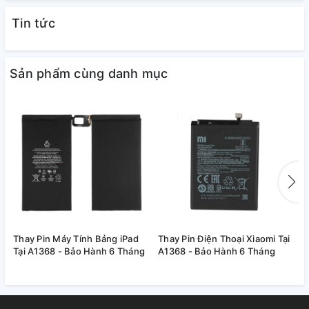
Tin tức
5
Oppo F11 Pro
6
Oppo A3s
Sản phẩm cùng danh mục
7
Oppo A5 2020
8
Oppo A7
9
Oppo A9
10
Oppo A91
11
Oppo A71
12
Oppo A83
Thay Pin Máy Tính Bảng iPad
Thay Pin Điện Thoại Xiaomi Tại
T
13
Oppo A53
Tại A1368 - Bảo Hành 6 Tháng
A1368 - Bảo Hành 6 Tháng
T
14
Oppo A31
Khi nào cần thay pin cho điện
15
Oppo A52